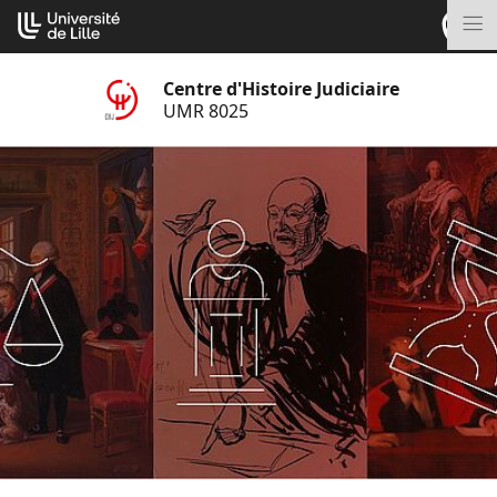
Aller
Cookies management panel
au
M
contenu
Centre d'Histoire Judiciaire
UMR 8025