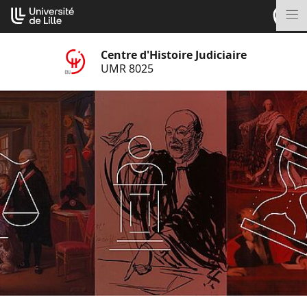
Aller
Cookies management panel
au
M
contenu
Centre d'Histoire Judiciaire
UMR 8025