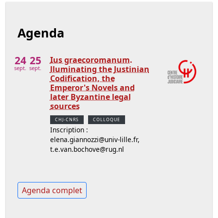
Agenda
24
25
Ius graecoromanum.
lluminating the Justinian
sept.
sept.
Codification, the
Emperor's Novels and
later Byzantine legal
sources
CHJ-CNRS
COLLOQUE
Inscription :
elena.giannozzi@univ-lille.fr,
t.e.van.bochove@rug.nl
Agenda complet