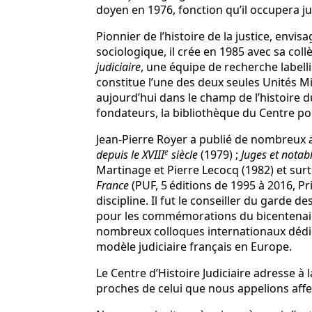
doyen en 1976, fonction qu’il occupera j
Pionnier de l’histoire de la justice, envi
sociologique, il crée en 1985 avec sa col
judiciaire
, une équipe de recherche labelli
constitue l’une des deux seules Unités 
aujourd’hui dans le champ de l’histoire d
fondateurs, la bibliothèque du Centre po
Jean-Pierre Royer a publié de nombreux ar
e
depuis le XVIII
siècle
(1979) ;
Juges et notab
Martinage et Pierre Lecocq (1982) et s
France
(PUF, 5
éditions de 1995 à 2016, P
discipline. Il fut le conseiller du garde d
pour les commémorations du bicentenaire 
nombreux colloques internationaux dédiés 
modèle judiciaire français en Europe.
Le Centre d’Histoire Judiciaire adresse à l
proches de celui que nous appelions aff