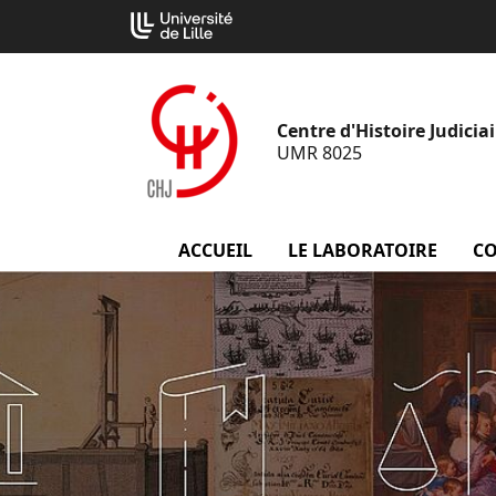
Aller
Cookies management panel
au
contenu
Centre d'Histoire Judiciai
UMR 8025
ACCUEIL
LE LABORATOIRE
men
CO