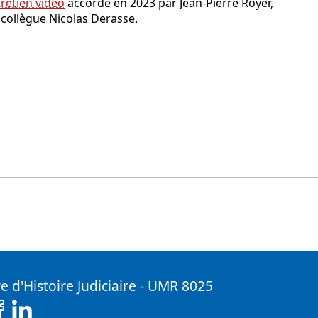
retien vidéo
accordé en 2023 par Jean-Pierre Royer,
 collègue Nicolas Derasse.
e d'Histoire Judiciaire - UMR 8025
( Nouvelle fenêtre)
Facebook ( Nouvelle fenêtre)
Linkedin ( Nouvelle fenêtre)