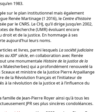
usqu’en 1983.
sagée sur le plan institutionnel mais également
lègue Renée Martinage († 2016), le
Centre d’histoire
sée par le CNRS. Le CHJ, qu’il dirige jusqu’en 2002,
Mixtes de Recherche (UMR) évoluant encore
u droit et de la justice. En hommage à ses
rte aujourd’hui leurs noms.
ticles et livres, parmi lesquels
La société judiciaire
e
les au XIX
siècle
, en collaboration avec Renée
urtout une monumentale
Histoire de la justice de la
rix Malesherbes) qui a profondément renouvelé la
es Sceaux et ministre de la Justice Pierre Arpaillange
de la Révolution français et l’initiateur de
à la révolution de la justice et à l’influence du
a famille de Jean-Pierre Royer ainsi qu'à tous les
ectueusement JPR ses plus sincères condoléances.