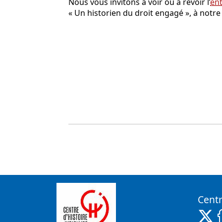
Nous vous invitons à voir ou à revoir l’
ent
« Un historien du droit engagé », à notre
Centr
X 