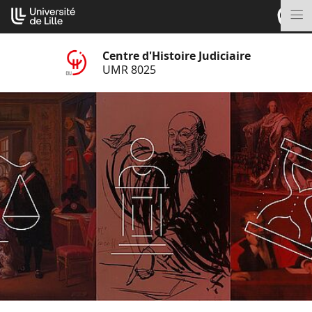
Aller
Cookies management panel
au
M
contenu
Centre d'Histoire Judiciaire
UMR 8025