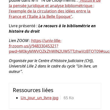
publié dans le n° 14 de Clio@Thémis :
"Histoire de
la pensée juridique et analyse bibliométrique :
l'exemple de la circulation des idées entre la
France et l'Italie à la Belle Epoque"
.
Livre présenté :
Le recours à la bibliométrie en
histoire du droit
Lien ZOOM
:
https://univ-lille-
fr.zoom.us/j/94833045321?
pwd=M0kyMWVQZkZhWlN2UW5TTzhwVzBTQT09#suc
Organisée par le Centre d'Histoire Judiciaire (CHJ),
Université Lille 2 dans le cadre du cycle "Un livre, un
auteur".
Ressources liées
Un_jour_un_livre.jpg
65 Ko