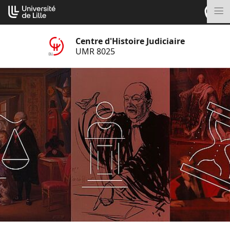
Aller
Cookies management panel
au
M
contenu
Centre d'Histoire Judiciaire
UMR 8025